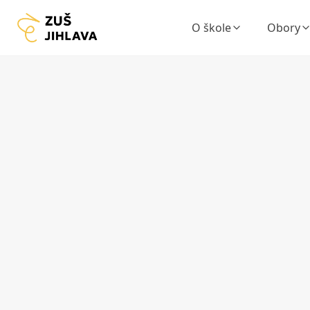
O škole
Obory