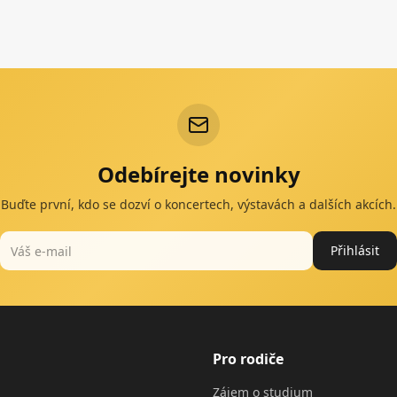
Odebírejte novinky
Buďte první, kdo se dozví o koncertech, výstavách a dalších akcích.
Přihlásit
Pro rodiče
Zájem o studium