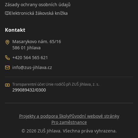
Zásady ochrany osobních údajů
Elektronická žákovská knížka
Kontakt
Masarykovo nám. 65/16
586 01 Jihlava
+420 564 565 621
info@zus-jihlava.cz
Transparentní účet Unie rodičů při ZUŠ Jihlava, z. s.
299089432/0300
Projekty a podpora školy
Původní webové stránky
Pro zaměstnance
©
2026
ZUŠ Jihlava. Všechna práva vyhrazena.