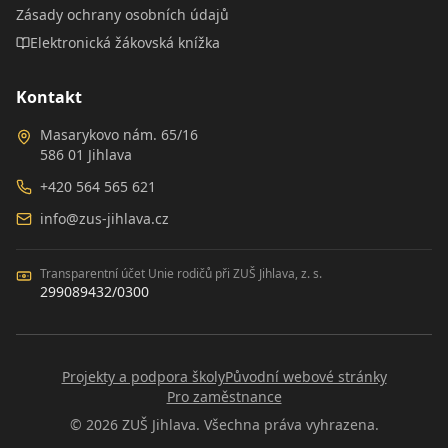
Zásady ochrany osobních údajů
Elektronická žákovská knížka
Kontakt
Masarykovo nám. 65/16
586 01 Jihlava
+420 564 565 621
info@zus-jihlava.cz
Transparentní účet Unie rodičů při ZUŠ Jihlava, z. s.
299089432/0300
Projekty a podpora školy
Původní webové stránky
Pro zaměstnance
©
2026
ZUŠ Jihlava. Všechna práva vyhrazena.