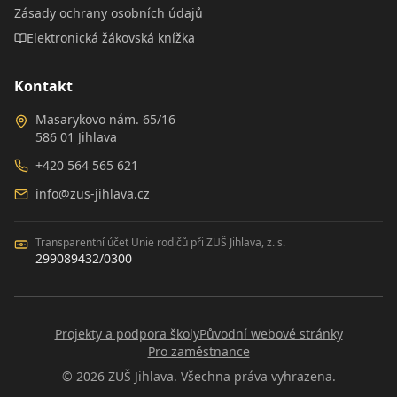
Zásady ochrany osobních údajů
Elektronická žákovská knížka
Kontakt
Masarykovo nám. 65/16
586 01 Jihlava
+420 564 565 621
info@zus-jihlava.cz
Transparentní účet Unie rodičů při ZUŠ Jihlava, z. s.
299089432/0300
Projekty a podpora školy
Původní webové stránky
Pro zaměstnance
©
2026
ZUŠ Jihlava. Všechna práva vyhrazena.