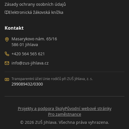
Zásady ochrany osobních údajů
Elektronická žákovská knížka
Kontakt
Masarykovo nám. 65/16
586 01 Jihlava
+420 564 565 621
info@zus-jihlava.cz
Transparentní účet Unie rodičů při ZUŠ Jihlava, z. s.
299089432/0300
Projekty a podpora školy
Původní webové stránky
Pro zaměstnance
©
2026
ZUŠ Jihlava. Všechna práva vyhrazena.