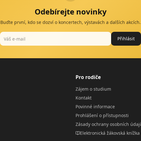
Odebírejte novinky
Buďte první, kdo se dozví o koncertech, výstavách a dalších akcích.
Přihlásit
Pro rodiče
Zájem o studium
Kontakt
Povinné informace
Prohlášení o přístupnosti
Zásady ochrany osobních údaj
Elektronická žákovská knížka