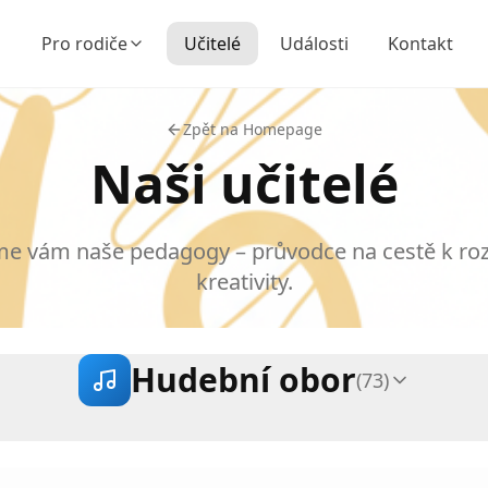
Pro rodiče
Učitelé
Události
Kontakt
Zpět na Homepage
Naši učitelé
e vám naše pedagogy – průvodce na cestě k rozv
kreativity.
Hudební obor
(
73
)