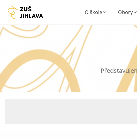
O škole
Obory
Představujem