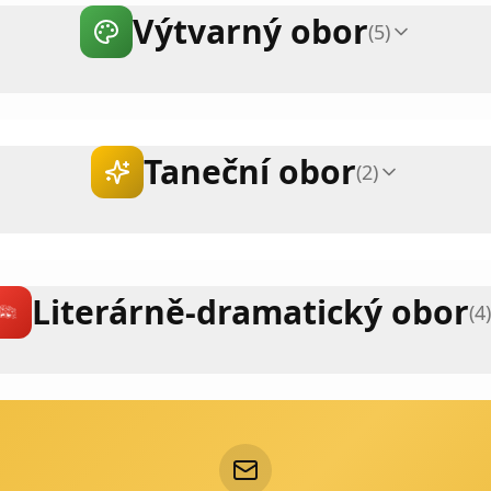
Výtvarný obor
(
5
)
Taneční obor
(
2
)
Literárně-dramatický obor
(
4
)