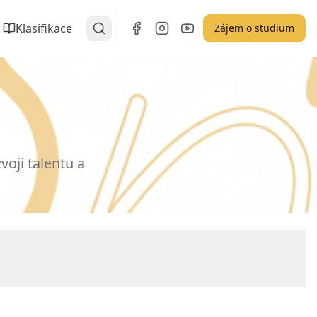
Klasifikace
Zájem o studium
oji talentu a