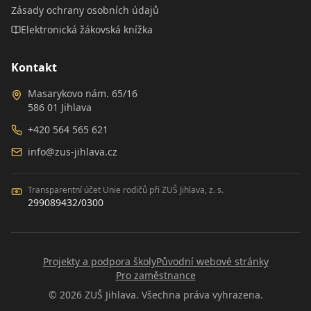
Zásady ochrany osobních údajů
Elektronická žákovská knížka
Kontakt
Masarykovo nám. 65/16
586 01 Jihlava
+420 564 565 621
info@zus-jihlava.cz
Transparentní účet Unie rodičů při ZUŠ Jihlava, z. s.
299089432/0300
Projekty a podpora školy
Původní webové stránky
Pro zaměstnance
©
2026
ZUŠ Jihlava. Všechna práva vyhrazena.