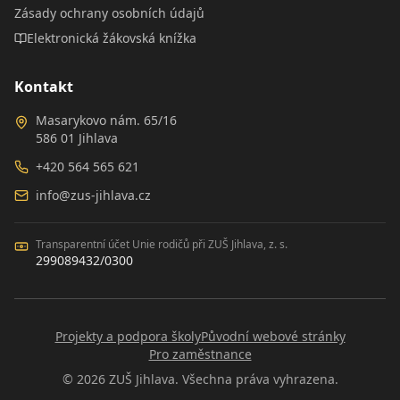
Zásady ochrany osobních údajů
Elektronická žákovská knížka
Kontakt
Masarykovo nám. 65/16
586 01 Jihlava
+420 564 565 621
info@zus-jihlava.cz
Transparentní účet Unie rodičů při ZUŠ Jihlava, z. s.
299089432/0300
Projekty a podpora školy
Původní webové stránky
Pro zaměstnance
©
2026
ZUŠ Jihlava. Všechna práva vyhrazena.